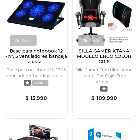
Sin Stock
Sin Stock
Base para notebook 12
SILLA GAMER KTANA
-17", 5 ventiladores bandeja
MODELO ERGO COLOR
ajusta...
GRIS
Base para notebook 12 -17", 5
Silla Gamer Ergo Ultra Ktana
ventiladores bandeja ajusta...
Negro-Gris Cojín Ergo
Armou...
TEKNITEK
$ 15.990
$ 109.990