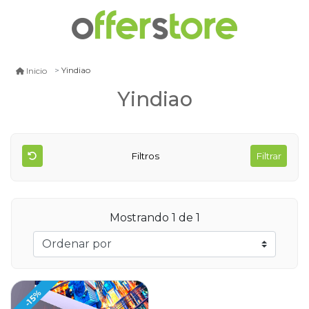
Yindiao
Inicio
Yindiao
Filtros
Filtrar
Mostrando 1 de 1
-15%