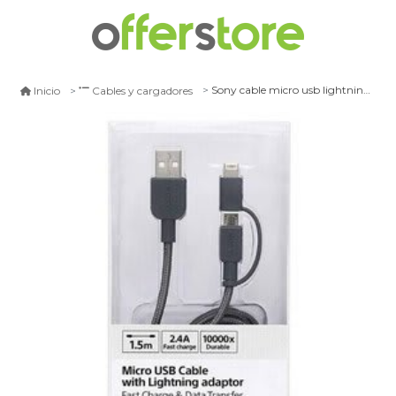
Sony cable micro usb lightning para iphone sony negro 1.5m
Inicio
Cables y cargadores