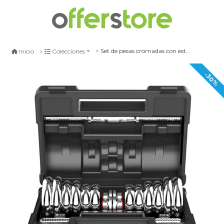
Set de pesas cromadas con estuche 20k
Inicio
Colecciones
-30%