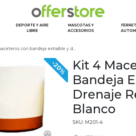
DEPORTE Y AIRE
MASCOTAS Y
FERRET
N
LIBRE
ACCESORIOS
AUTOM
eros con bandeja extraíble y drenaje reflexivo l blanco
Kit 4 Mac
-20%
Bandeja Ex
Drenaje Re
Blanco
SKU: M201-4