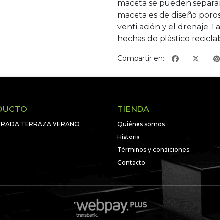
maceta se pueden separar f
maceta es de diseño poros
ventilación y el drenaje T
hechas de plástico recicla
Compartir en:
DUCTO
TIENDA
RADA TERRAZA VERANO
Quiénes somos
Historia
Términos y condiciones
Contacto