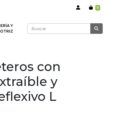
0
ERÍA Y
OTRIZ
eteros con
traíble y
flexivo L