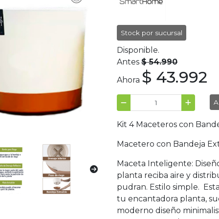
Stock por sucursal
Disponible.
Antes
$ 54.990
$ 43.992
Ahora
A
Kit 4 Maceteros con Bande
Macetero con Bandeja Extr
Maceta Inteligente: Diseñ
planta reciba aire y distri
pudran. Estilo simple. Es
tu encantadora planta, suc
moderno diseño minimalista