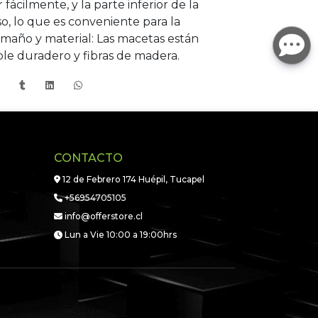
ácilmente, y la parte inferior de la
o, lo que es conveniente para la
amaño y material: Las macetas están
ble duradero y fibras de madera.
CONTACTO
12 de Febrero 174 Huépil, Tucapel
+56954705105
info@offerstore.cl
Lun a Vie 10:00 a 19:00hrs