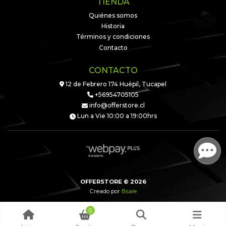
TIENDA
Quiénes somos
Historia
Términos y condiciones
Contacto
CONTACTO
12 de Febrero 174 Huépil, Tucapel
+56954705105
info@offerstore.cl
Lun a Vie 10:00 a 19:00hrs
OFFERSTORE © 2026
Creado por
Bsale
0