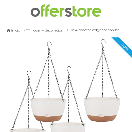
Kit 4 maceta colgante con bandeja extraíble y drenaje l blanca
Inicio
Hogar y decoracion
-20%