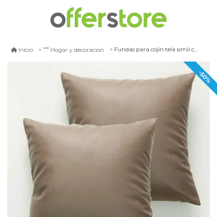
Fundas para cojín tela simil cuero café 45x45 cms
Inicio
Hogar y decoracion
-50%