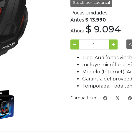
Stock por sucursal
Pocas unidades.
Antes
$ 13.990
$ 9.094
Ahora
A
Tipo: Audifonos vinc
Incluye micrófono: Sí
Modelo (Internet): A
Garantía del proveed
Temporada: Toda te
Compartir en: