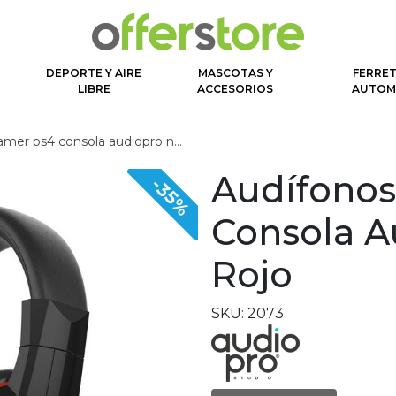
DEPORTE Y AIRE
MASCOTAS Y
FERRET
N
LIBRE
ACCESORIOS
AUTOM
r ps4 consola audiopro negro-rojo
Audífono
-35%
Consola A
Rojo
SKU: 2073