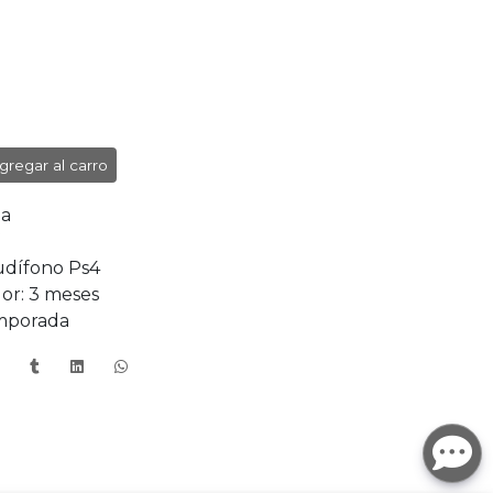
gregar al carro
ha
udífono Ps4
or: 3 meses
mporada