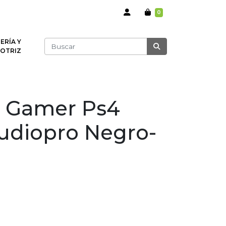
0
ERÍA Y
OTRIZ
s Gamer Ps4
udiopro Negro-